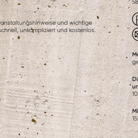
58
eranstaltungshinweise und wichtige
hnell, unkompliziert und kostenlos.
M
g
D
u
10
Mi
15