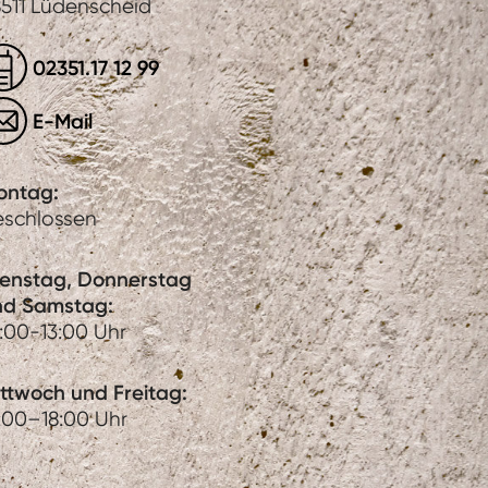
511 Lüdenscheid
02351.17 12 99
E-Mail
ontag:
eschlossen
ienstag, Donnerstag
nd Samstag:
:00-13:00 Uhr
ttwoch und Freitag:
:00–18:00 Uhr