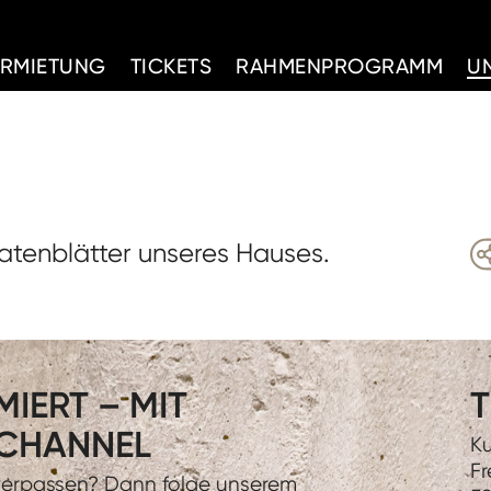
d Home
ERMIETUNG
TICKETS
RAHMENPROGRAMM
U
Datenblätter unseres Hauses.
IERT – MIT
T
CHANNEL
Ku
Fr
 verpassen? Dann folge unserem