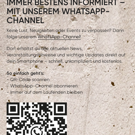
IMMER BESTENS INFORMIERT –
MIT UNSEREM WHATSAPP-
CHANNEL
Keine Lust, Neuigkeiten oder Events zu verpassen? Dann
folge unserem
WhatsApp-Channel!
Dort erhältst du alle aktuellen News,
Veranstaltungshinweise und wichtige Updates direkt auf
dein Smartphone – schnell, unkompliziert und kostenlos.
So einfach geht's:
- QR-Code scannen
- WhatsApp-Channel abonnieren
- Immer auf dem Laufenden bleiben