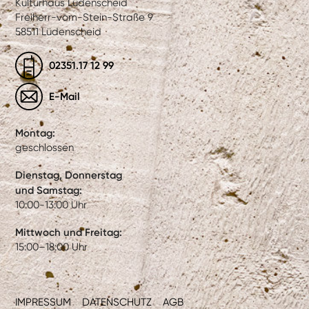
Kulturhaus Lüdenscheid
Freiherr-vom-Stein-Straße 9
58511 Lüdenscheid
02351.17 12 99
E-Mail
Montag:
geschlossen
Dienstag, Donnerstag
und Samstag:
10:00-13:00 Uhr
Mittwoch und Freitag:
15:00–18:00 Uhr
IMPRESSUM
DATENSCHUTZ
AGB