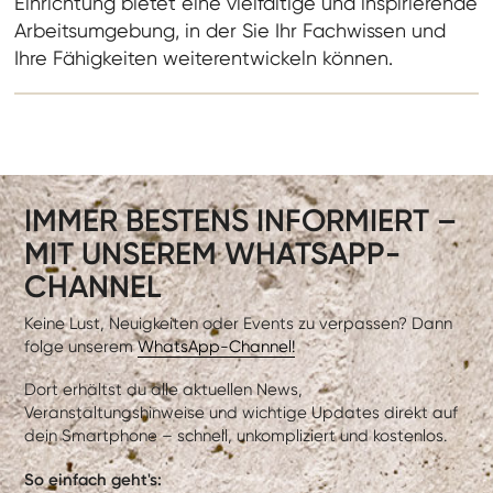
Einrichtung bietet eine vielfältige und inspirierende
Arbeitsumgebung, in der Sie Ihr Fachwissen und
Ihre Fähigkeiten weiterentwickeln können.
IMMER BESTENS INFORMIERT –
MIT UNSEREM WHATSAPP-
CHANNEL
Keine Lust, Neuigkeiten oder Events zu verpassen? Dann
folge unserem
WhatsApp-Channel!
Dort erhältst du alle aktuellen News,
Veranstaltungshinweise und wichtige Updates direkt auf
dein Smartphone – schnell, unkompliziert und kostenlos.
So einfach geht's: