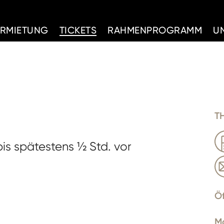
d Home
ERMIETUNG
TICKETS
RAHMENPROGRAMM
U
T
bis spätestens ½ Std. vor
Ö
M