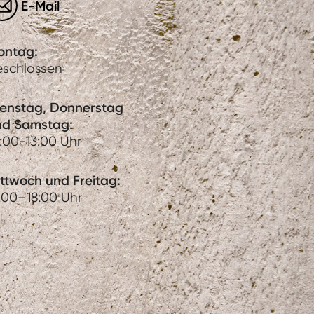
E-Mail
ontag:
eschlossen
ienstag, Donnerstag
nd Samstag:
:00-13:00 Uhr
ttwoch und Freitag:
:00–18:00 Uhr