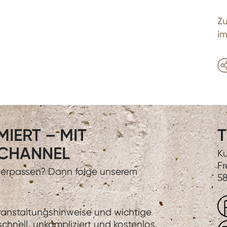
Zu
im
IERT – MIT
T
CHANNEL
Ku
Fr
 verpassen? Dann folge unserem
58
eranstaltungshinweise und wichtige
hnell, unkompliziert und kostenlos.