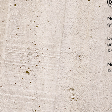
M
g
D
u
10
Mi
15