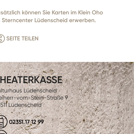
sätzlich können Sie Karten im Klein Oho
 Sterncenter Lüdenscheid erwerben.
SEITE TEILEN
HEATERKASSE
lturhaus Lüdenscheid
eiherr-vom-Stein-Straße 9
511 Lüdenscheid
02351.17 12 99