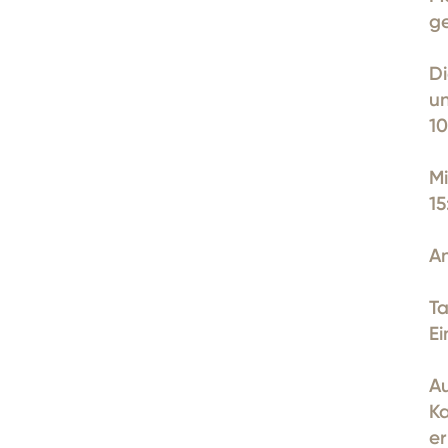
g
D
u
10
Mi
15
An
T
Ei
Au
Ka
er