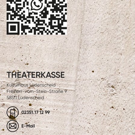
THEATERKASSE
Kulturhaus Lüdenscheid
Freiherr-vom-Stein-Straße 9
58511 Lüdenscheid
02351.17 12 99
E-Mail