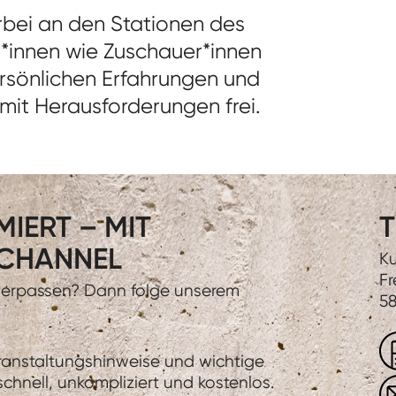
orbei an den Stationen des
r*innen wie Zuschauer*innen
rsönlichen Erfahrungen und
mit Herausforderungen frei.
IERT – MIT
T
CHANNEL
Ku
Fr
 verpassen? Dann folge unserem
58
eranstaltungshinweise und wichtige
hnell, unkompliziert und kostenlos.