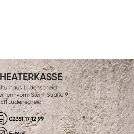
HEATERKASSE
lturhaus Lüdenscheid
eiherr-vom-Stein-Straße 9
511 Lüdenscheid
02351.17 12 99
E-Mail