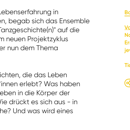
 Lebenserfahrung in
Ba
en, begab sich das Ensemble
Vo
Tanzgeschichte(n)" auf die
No
m neuen Projektzyklus
Er
ler nun dem Thema
je
Ti
ichten, die das Leben
*innen erlebt? Was haben
Leben in die Körper der
e drückt es sich aus - in
he? Und was wird eines