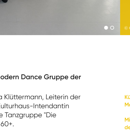
© 
Modern Dance Gruppe der
Klüttermann, Leiterin der
Kü
M
Kulturhaus-Intendantin
e Tanzgruppe "Die
M
 60+.
d