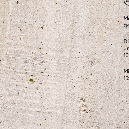
M
g
D
u
10
Mi
15