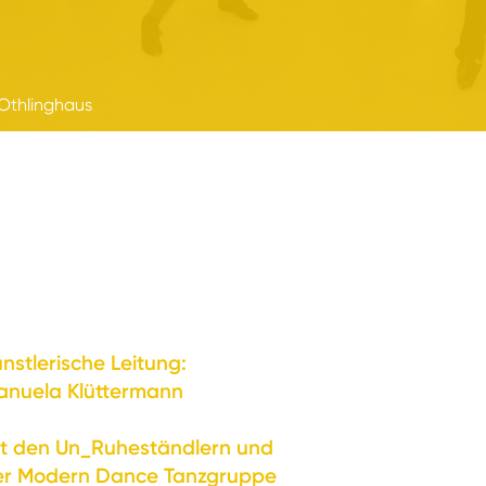
Othlinghaus
nstlerische Leitung:
anuela Klüttermann
it den Un_Ruheständlern und
er Modern Dance Tanzgruppe