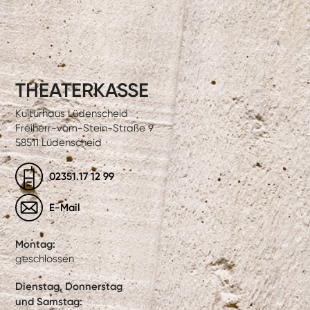
THEATERKASSE
Kulturhaus Lüdenscheid
Freiherr-vom-Stein-Straße 9
58511 Lüdenscheid
02351.17 12 99
E-Mail
Montag:
geschlossen
Dienstag, Donnerstag
und Samstag: