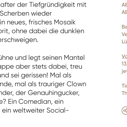
after der Tiefgründigkeit mit
A
A
e Scherben wieder
n neues, frisches Mosaik
Be
rit, ohne dabei die dunklen
V
verschweigen.
Lü
Vo
 Bühne und legt seinen Mantel
13
appe aber stets dabei, treu
je
nd sei gerissen! Mal als
nde, mal als trauriger Clown
Ti
nder, der Genauhingucker,
T
e? Ein Comedian, ein
 ein weltweiter Social-