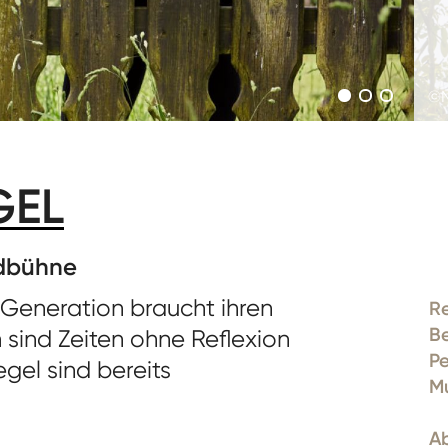
©N
GEL
dbühne
e Generation braucht ihren
R
B
sind Zeiten ohne Reflexion
Pe
gel sind bereits
Mu
A