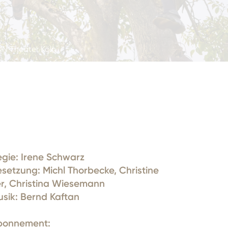
N Theater Köln
egie
: Irene Schwarz
esetzung
: Michl Thorbecke, Christine
r, Christina Wiesemann
sik: Bernd Kaftan
bonnement: