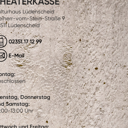
HEATERKASSE
lturhaus Lüdenscheid
eiherr-vom-Stein-Straße 9
511 Lüdenscheid
02351.17 12 99
E-Mail
ontag:
eschlossen
ienstag, Donnerstag
nd Samstag:
:00-13:00 Uhr
ttwoch und Freitag: