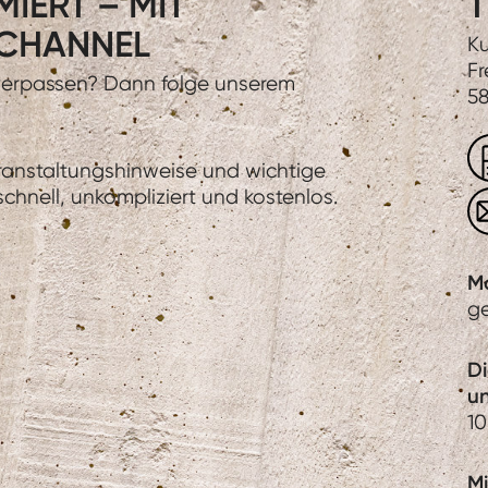
IERT – MIT
T
CHANNEL
Ku
Fr
 verpassen? Dann folge unserem
58
eranstaltungshinweise und wichtige
hnell, unkompliziert und kostenlos.
M
g
D
u
10
Mi