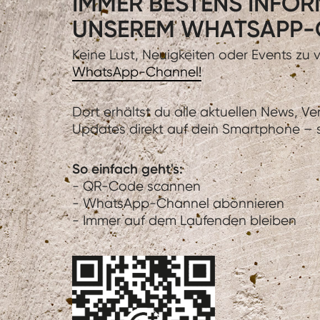
IMMER BESTENS INFORM
UNSEREM WHATSAPP-
Keine Lust, Neuigkeiten oder Events zu
WhatsApp-Channel!
Dort erhältst du alle aktuellen News, V
Updates direkt auf dein Smartphone – sc
So einfach geht's:
- QR-Code scannen
- WhatsApp-Channel abonnieren
- Immer auf dem Laufenden bleiben