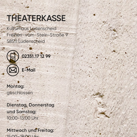
THEATERKASSE
Kulturhaus Lüdenscheid
Freiherr-vom-Stein-Straße 9
58511 Lüdenscheid
02351.17 12 99
E-Mail
Montag:
geschlossen
Dienstag, Donnerstag
und Samstag:
10:00-13:00 Uhr
Mittwoch und Freitag:
15:00–18:00 Uhr