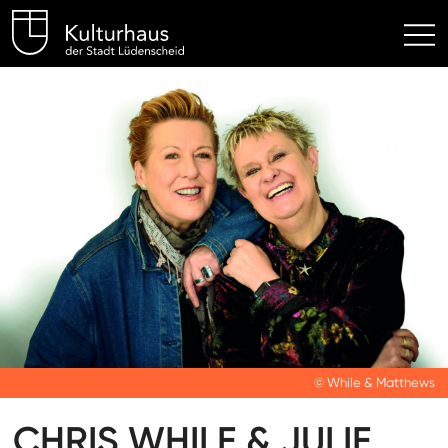
Kulturhaus Lüdenscheid Hom
© While & Matthews
CHRIS WHILE & JULIE