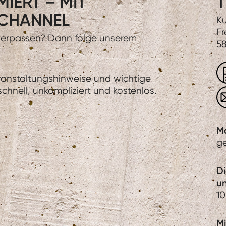
IERT – MIT
T
CHANNEL
Ku
Fr
 verpassen? Dann folge unserem
58
eranstaltungshinweise und wichtige
hnell, unkompliziert und kostenlos.
M
g
D
u
10
Mi