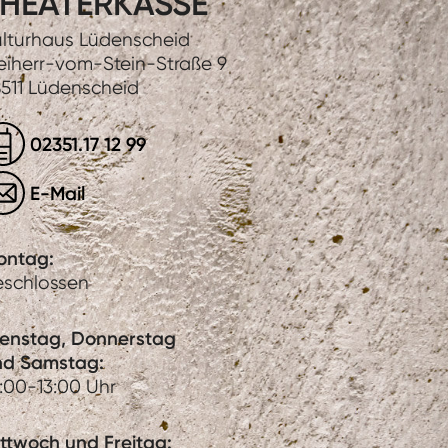
HEATERKASSE
lturhaus Lüdenscheid
eiherr-vom-Stein-Straße 9
511 Lüdenscheid
02351.17 12 99
E-Mail
ontag:
eschlossen
ienstag, Donnerstag
nd Samstag:
:00-13:00 Uhr
ttwoch und Freitag: