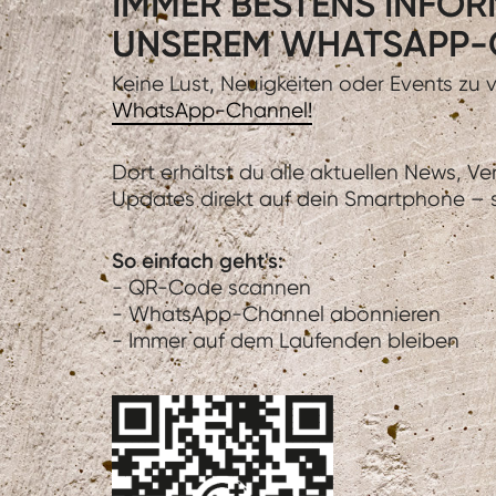
IMMER BESTENS INFORM
UNSEREM WHATSAPP-
Keine Lust, Neuigkeiten oder Events zu
WhatsApp-Channel!
Dort erhältst du alle aktuellen News, V
Updates direkt auf dein Smartphone – sc
So einfach geht's:
- QR-Code scannen
- WhatsApp-Channel abonnieren
- Immer auf dem Laufenden bleiben