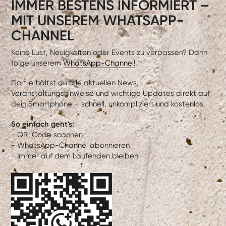
IMMER BESTENS INFORMIERT –
MIT UNSEREM WHATSAPP-
CHANNEL
Keine Lust, Neuigkeiten oder Events zu verpassen? Dann
folge unserem
WhatsApp-Channel!
Dort erhältst du alle aktuellen News,
Veranstaltungshinweise und wichtige Updates direkt auf
dein Smartphone – schnell, unkompliziert und kostenlos.
So einfach geht's:
- QR-Code scannen
- WhatsApp-Channel abonnieren
- Immer auf dem Laufenden bleiben