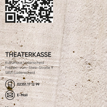
THEATERKASSE
Kulturhaus Lüdenscheid
Freiherr-vom-Stein-Straße 9
58511 Lüdenscheid
02351.17 12 99
E-Mail