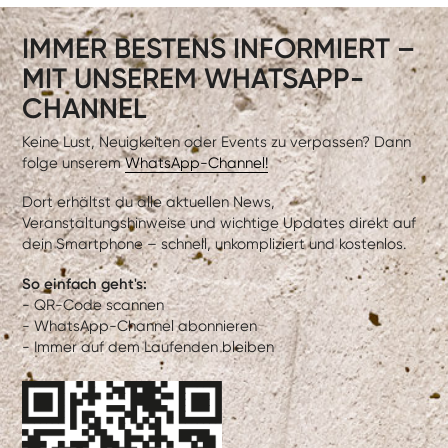
IMMER BESTENS INFORMIERT –
MIT UNSEREM WHATSAPP-
CHANNEL
Keine Lust, Neuigkeiten oder Events zu verpassen? Dann
folge unserem
WhatsApp-Channel!
Dort erhältst du alle aktuellen News,
Veranstaltungshinweise und wichtige Updates direkt auf
dein Smartphone – schnell, unkompliziert und kostenlos.
So einfach geht's:
- QR-Code scannen
- WhatsApp-Channel abonnieren
- Immer auf dem Laufenden bleiben