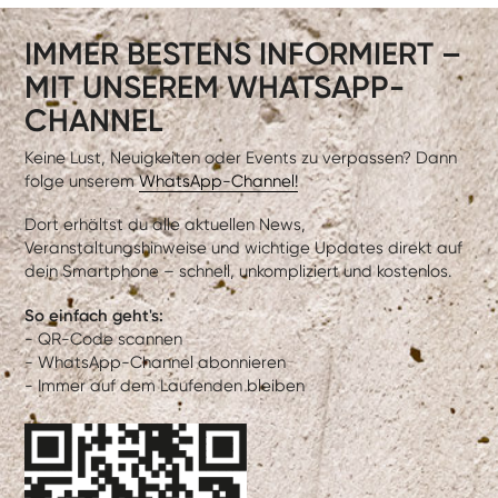
IMMER BESTENS INFORMIERT –
MIT UNSEREM WHATSAPP-
CHANNEL
Keine Lust, Neuigkeiten oder Events zu verpassen? Dann
folge unserem
WhatsApp-Channel!
Dort erhältst du alle aktuellen News,
Veranstaltungshinweise und wichtige Updates direkt auf
dein Smartphone – schnell, unkompliziert und kostenlos.
So einfach geht's:
- QR-Code scannen
- WhatsApp-Channel abonnieren
- Immer auf dem Laufenden bleiben