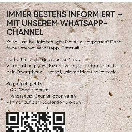
IMMER BESTENS INFORMIERT –
MIT UNSEREM WHATSAPP-
CHANNEL
Keine Lust, Neuigkeiten oder Events zu verpassen? Dann
folge unserem
WhatsApp-Channel!
Dort erhältst du alle aktuellen News,
Veranstaltungshinweise und wichtige Updates direkt auf
dein Smartphone – schnell, unkompliziert und kostenlos.
So einfach geht's:
- QR-Code scannen
- WhatsApp-Channel abonnieren
- Immer auf dem Laufenden bleiben