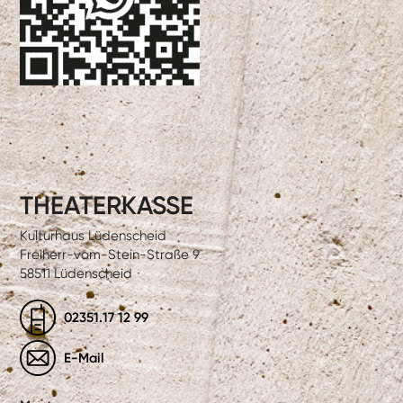
THEATERKASSE
Kulturhaus Lüdenscheid
Freiherr-vom-Stein-Straße 9
58511 Lüdenscheid
02351.17 12 99
E-Mail