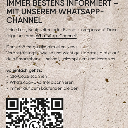
IMMER BESTENS INFORMIERT –
MIT UNSEREM WHATSAPP-
CHANNEL
Keine Lust, Neuigkeiten oder Events zu verpassen? Dann
folge unserem
WhatsApp-Channel!
Dort erhältst du alle aktuellen News,
Veranstaltungshinweise und wichtige Updates direkt auf
dein Smartphone – schnell, unkompliziert und kostenlos.
So einfach geht's:
- QR-Code scannen
- WhatsApp-Channel abonnieren
- Immer auf dem Laufenden bleiben