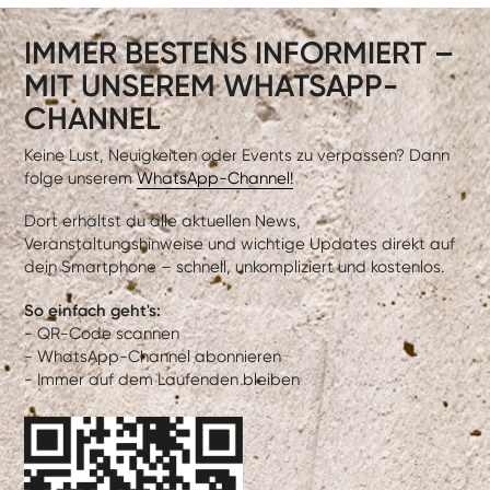
IMMER BESTENS INFORMIERT –
MIT UNSEREM WHATSAPP-
CHANNEL
Keine Lust, Neuigkeiten oder Events zu verpassen? Dann
folge unserem
WhatsApp-Channel!
Dort erhältst du alle aktuellen News,
Veranstaltungshinweise und wichtige Updates direkt auf
dein Smartphone – schnell, unkompliziert und kostenlos.
So einfach geht's:
- QR-Code scannen
- WhatsApp-Channel abonnieren
- Immer auf dem Laufenden bleiben