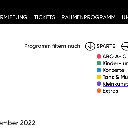
d Home
ERMIETUNG
TICKETS
RAHMENPROGRAMM
U
Programm filtern nach:
SPARTE
ABO A- C
Kinder- u
Konzerte
Tanz & Mu
Kleinkuns
Extras
tember 2022