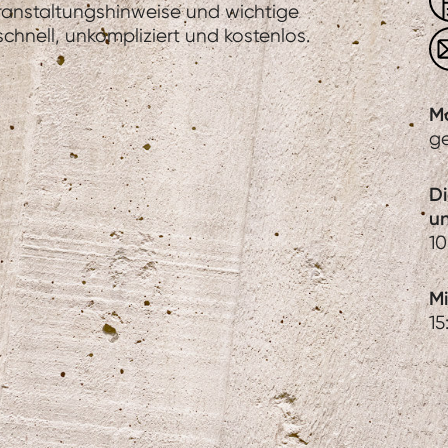
eranstaltungshinweise und wichtige
hnell, unkompliziert und kostenlos.
M
g
D
u
10
Mi
15