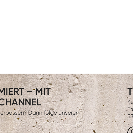
IERT – MIT
T
CHANNEL
Ku
Fr
 verpassen? Dann folge unserem
58