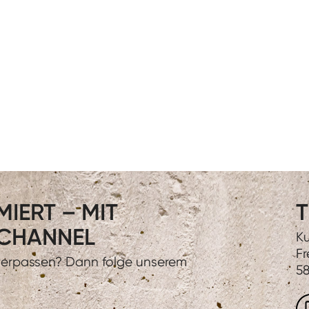
IERT – MIT
T
CHANNEL
Ku
Fr
 verpassen? Dann folge unserem
58