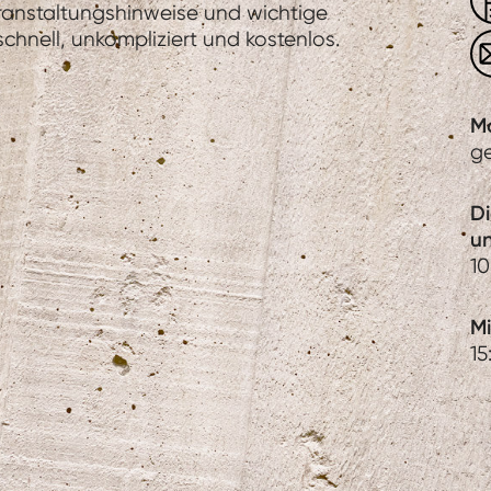
eranstaltungshinweise und wichtige
hnell, unkompliziert und kostenlos.
M
g
D
u
10
Mi
15