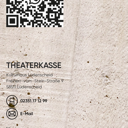
THEATERKASSE
Kulturhaus Lüdenscheid
Freiherr-vom-Stein-Straße 9
58511 Lüdenscheid
02351.17 12 99
E-Mail