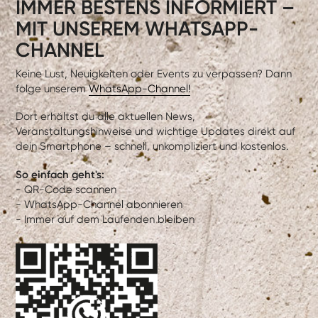
IMMER BESTENS INFORMIERT –
MIT UNSEREM WHATSAPP-
CHANNEL
Keine Lust, Neuigkeiten oder Events zu verpassen? Dann
folge unserem
WhatsApp-Channel!
Dort erhältst du alle aktuellen News,
Veranstaltungshinweise und wichtige Updates direkt auf
dein Smartphone – schnell, unkompliziert und kostenlos.
So einfach geht's:
- QR-Code scannen
- WhatsApp-Channel abonnieren
- Immer auf dem Laufenden bleiben