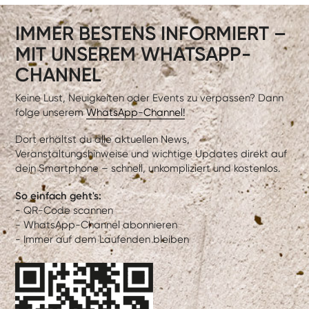
IMMER BESTENS INFORMIERT –
MIT UNSEREM WHATSAPP-
CHANNEL
Keine Lust, Neuigkeiten oder Events zu verpassen? Dann
folge unserem
WhatsApp-Channel!
Dort erhältst du alle aktuellen News,
Veranstaltungshinweise und wichtige Updates direkt auf
dein Smartphone – schnell, unkompliziert und kostenlos.
So einfach geht's:
- QR-Code scannen
- WhatsApp-Channel abonnieren
- Immer auf dem Laufenden bleiben