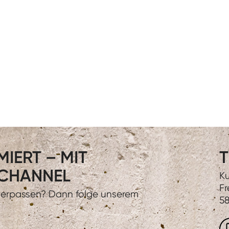
IERT – MIT
T
CHANNEL
Ku
Fr
 verpassen? Dann folge unserem
58