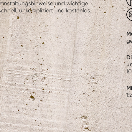
eranstaltungshinweise und wichtige
hnell, unkompliziert und kostenlos.
M
g
D
u
10
Mi
15