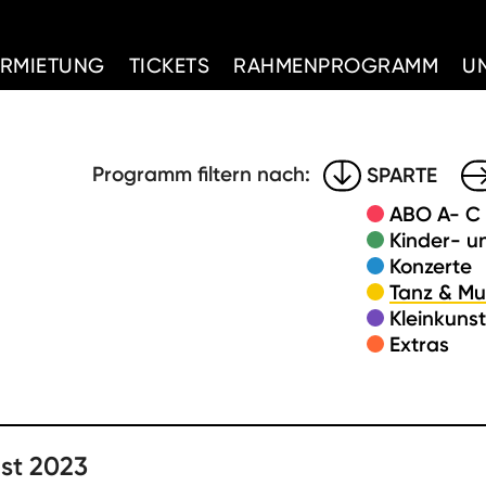
d Home
ERMIETUNG
TICKETS
RAHMENPROGRAMM
U
Programm filtern nach:
SPARTE
ABO A- C
Kinder- u
Konzerte
Tanz & Mu
Kleinkuns
Extras
st 2023