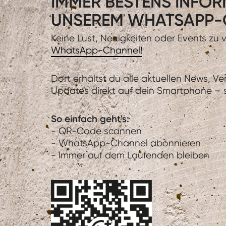
IMMER BESTENS INFORM
UNSEREM WHATSAPP-
Keine Lust, Neuigkeiten oder Events zu
WhatsApp-Channel!
Dort erhältst du alle aktuellen News, V
Updates direkt auf dein Smartphone – sc
So einfach geht's:
- QR-Code scannen
- WhatsApp-Channel abonnieren
- Immer auf dem Laufenden bleiben