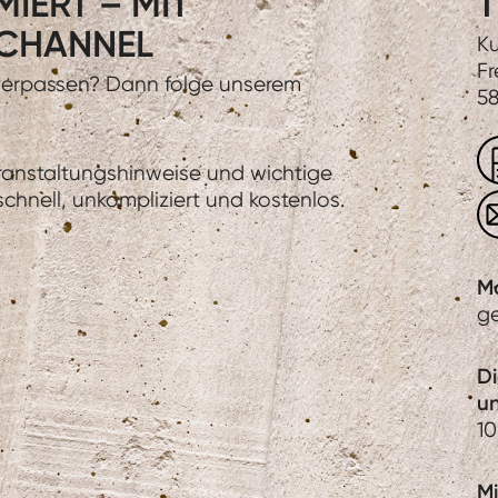
IERT – MIT
T
CHANNEL
Ku
Fr
 verpassen? Dann folge unserem
58
eranstaltungshinweise und wichtige
hnell, unkompliziert und kostenlos.
M
g
D
u
10
Mi