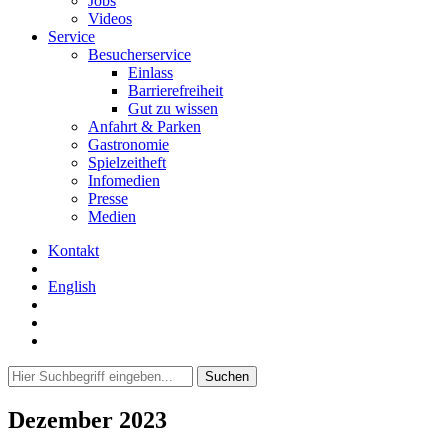
Jobs
Videos
Service
Besucherservice
Einlass
Barrierefreiheit
Gut zu wissen
Anfahrt & Parken
Gastronomie
Spielzeitheft
Infomedien
Presse
Medien
Kontakt
English
Dezember 2023