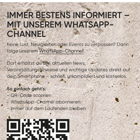
IMMER BESTENS INFORMIERT –
MIT UNSEREM WHATSAPP-
CHANNEL
Keine Lust, Neuigkeiten oder Events zu verpassen? Dann
folge unserem
WhatsApp-Channel!
Dort erhältst du alle aktuellen News,
Veranstaltungshinweise und wichtige Updates direkt auf
dein Smartphone – schnell, unkompliziert und kostenlos.
So einfach geht's:
- QR-Code scannen
- WhatsApp-Channel abonnieren
- Immer auf dem Laufenden bleiben