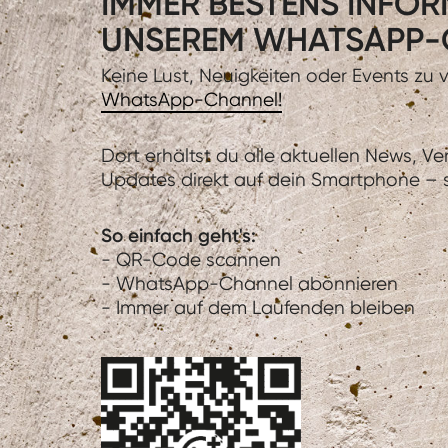
IMMER BESTENS INFORM
UNSEREM WHATSAPP-
Keine Lust, Neuigkeiten oder Events zu
WhatsApp-Channel!
Dort erhältst du alle aktuellen News, V
Updates direkt auf dein Smartphone – sc
So einfach geht's:
- QR-Code scannen
- WhatsApp-Channel abonnieren
- Immer auf dem Laufenden bleiben