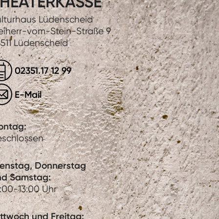
HEATERKASSE
lturhaus Lüdenscheid
eiherr-vom-Stein-Straße 9
511 Lüdenscheid
02351.17 12 99
E-Mail
ontag:
eschlossen
ienstag, Donnerstag
nd Samstag:
:00-13:00 Uhr
ttwoch und Freitag: