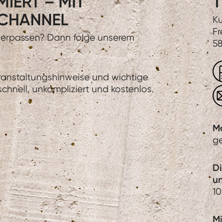
IERT – MIT
T
CHANNEL
Ku
Fr
 verpassen? Dann folge unserem
58
eranstaltungshinweise und wichtige
hnell, unkompliziert und kostenlos.
M
g
D
u
10
Mi