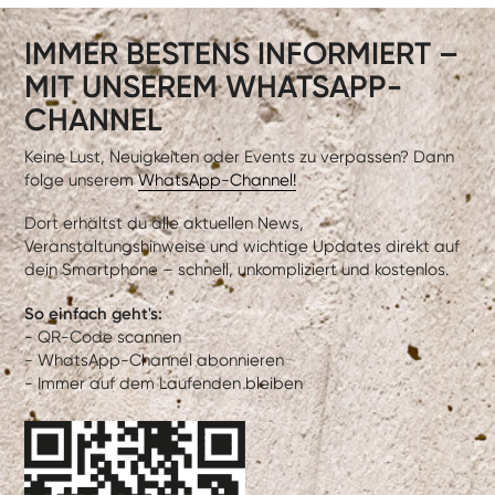
IMMER BESTENS INFORMIERT –
MIT UNSEREM WHATSAPP-
CHANNEL
Keine Lust, Neuigkeiten oder Events zu verpassen? Dann
folge unserem
WhatsApp-Channel!
Dort erhältst du alle aktuellen News,
Veranstaltungshinweise und wichtige Updates direkt auf
dein Smartphone – schnell, unkompliziert und kostenlos.
So einfach geht's:
- QR-Code scannen
- WhatsApp-Channel abonnieren
- Immer auf dem Laufenden bleiben