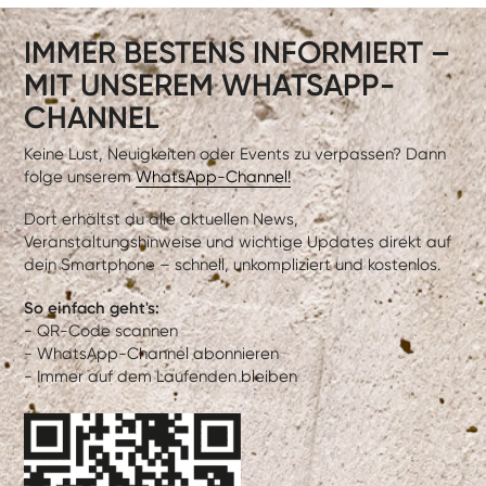
IMMER BESTENS INFORMIERT –
MIT UNSEREM WHATSAPP-
CHANNEL
Keine Lust, Neuigkeiten oder Events zu verpassen? Dann
folge unserem
WhatsApp-Channel!
Dort erhältst du alle aktuellen News,
Veranstaltungshinweise und wichtige Updates direkt auf
dein Smartphone – schnell, unkompliziert und kostenlos.
So einfach geht's:
- QR-Code scannen
- WhatsApp-Channel abonnieren
- Immer auf dem Laufenden bleiben