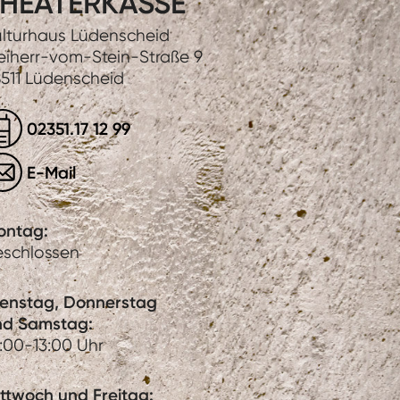
HEATERKASSE
lturhaus Lüdenscheid
eiherr-vom-Stein-Straße 9
511 Lüdenscheid
02351.17 12 99
E-Mail
ontag:
eschlossen
ienstag, Donnerstag
nd Samstag:
:00-13:00 Uhr
ttwoch und Freitag: