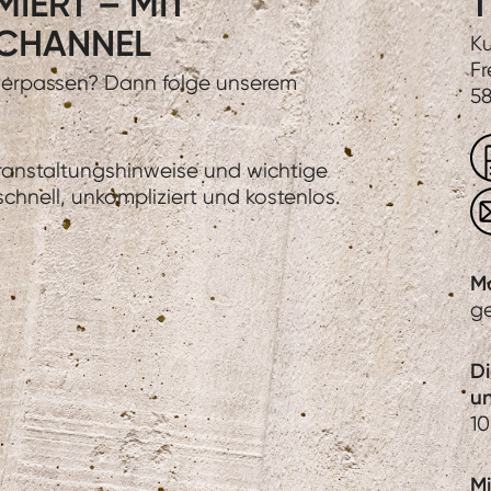
IERT – MIT
T
CHANNEL
Ku
Fr
 verpassen? Dann folge unserem
58
eranstaltungshinweise und wichtige
hnell, unkompliziert und kostenlos.
M
g
D
u
10
Mi