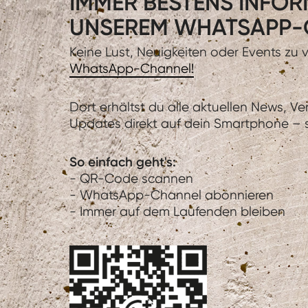
IMMER BESTENS INFORM
UNSEREM WHATSAPP-
Keine Lust, Neuigkeiten oder Events zu
WhatsApp-Channel!
Dort erhältst du alle aktuellen News, V
Updates direkt auf dein Smartphone – sc
So einfach geht's:
- QR-Code scannen
- WhatsApp-Channel abonnieren
- Immer auf dem Laufenden bleiben