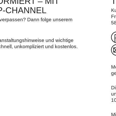
RMIERT – MIT
P-CHANNEL
K
Fr
u verpassen? Dann folge unserem
5
ranstaltungshinweise und wichtige
hnell, unkompliziert und kostenlos.
M
g
Di
u
10
Mi