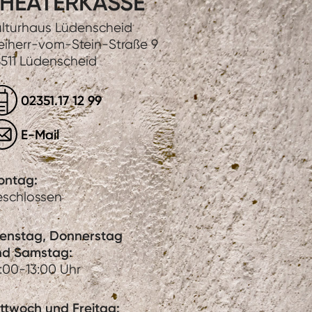
HEATERKASSE
lturhaus Lüdenscheid
eiherr-vom-Stein-Straße 9
511 Lüdenscheid
02351.17 12 99
E-Mail
ontag:
eschlossen
ienstag, Donnerstag
nd Samstag:
:00-13:00 Uhr
ttwoch und Freitag: