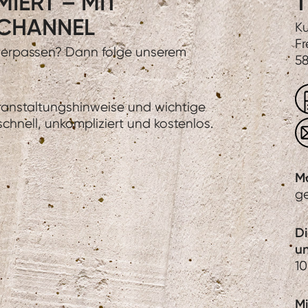
IERT – MIT
T
CHANNEL
Ku
Fr
 verpassen? Dann folge unserem
58
eranstaltungshinweise und wichtige
hnell, unkompliziert und kostenlos.
M
g
D
u
10
Mi