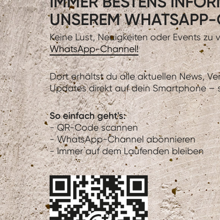
IMMER BESTENS INFORM
UNSEREM WHATSAPP-
Keine Lust, Neuigkeiten oder Events zu
WhatsApp-Channel!
Dort erhältst du alle aktuellen News, V
Updates direkt auf dein Smartphone – sc
So einfach geht's:
- QR-Code scannen
- WhatsApp-Channel abonnieren
- Immer auf dem Laufenden bleiben