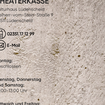
HEATERKASSE
lturhaus Lüdenscheid
eiherr-vom-Stein-Straße 9
511 Lüdenscheid
02351.17 12 99
E-Mail
ontag:
eschlossen
ienstag, Donnerstag
nd Samstag:
:00-13:00 Uhr
ttwoch und Freitag: