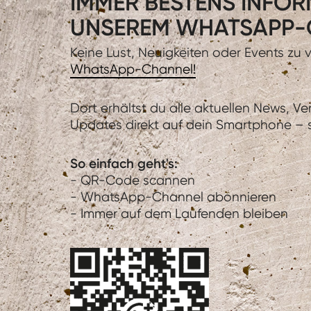
IMMER BESTENS INFORM
UNSEREM WHATSAPP-
Keine Lust, Neuigkeiten oder Events zu
WhatsApp-Channel!
Dort erhältst du alle aktuellen News, V
Updates direkt auf dein Smartphone – sc
So einfach geht's:
- QR-Code scannen
- WhatsApp-Channel abonnieren
- Immer auf dem Laufenden bleiben