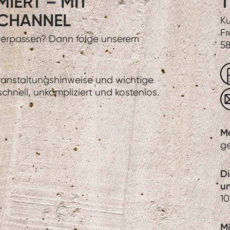
IERT – MIT
T
CHANNEL
Ku
Fr
 verpassen? Dann folge unserem
58
eranstaltungshinweise und wichtige
hnell, unkompliziert und kostenlos.
M
g
D
u
10
Mi