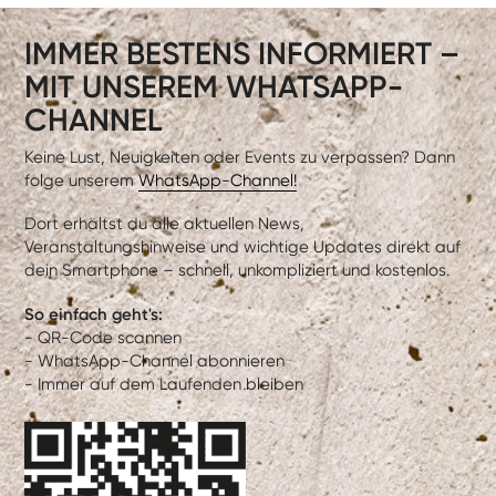
IMMER BESTENS INFORMIERT –
MIT UNSEREM WHATSAPP-
CHANNEL
Keine Lust, Neuigkeiten oder Events zu verpassen? Dann
folge unserem
WhatsApp-Channel!
Dort erhältst du alle aktuellen News,
Veranstaltungshinweise und wichtige Updates direkt auf
dein Smartphone – schnell, unkompliziert und kostenlos.
So einfach geht's:
- QR-Code scannen
- WhatsApp-Channel abonnieren
- Immer auf dem Laufenden bleiben