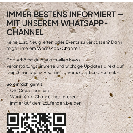
IMMER BESTENS INFORMIERT –
MIT UNSEREM WHATSAPP-
CHANNEL
Keine Lust, Neuigkeiten oder Events zu verpassen? Dann
folge unserem
WhatsApp-Channel!
Dort erhältst du alle aktuellen News,
Veranstaltungshinweise und wichtige Updates direkt auf
dein Smartphone – schnell, unkompliziert und kostenlos.
So einfach geht's:
- QR-Code scannen
- WhatsApp-Channel abonnieren
- Immer auf dem Laufenden bleiben