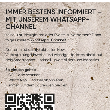
IMMER BESTENS INFORMIERT –
MIT UNSEREM WHATSAPP-
CHANNEL
Keine Lust, Neuigkeiten oder Events zu verpassen? Dann
folge unserem
WhatsApp-Channel!
Dort erhältst du alle aktuellen News,
Veranstaltungshinweise und wichtige Updates direkt auf
dein Smartphone – schnell, unkompliziert und kostenlos.
So einfach geht's:
- QR-Code scannen
- WhatsApp-Channel abonnieren
- Immer auf dem Laufenden bleiben