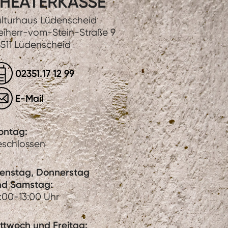
HEATERKASSE
lturhaus Lüdenscheid
eiherr-vom-Stein-Straße 9
511 Lüdenscheid
02351.17 12 99
E-Mail
ontag:
eschlossen
ienstag, Donnerstag
nd Samstag:
:00-13:00 Uhr
ttwoch und Freitag: