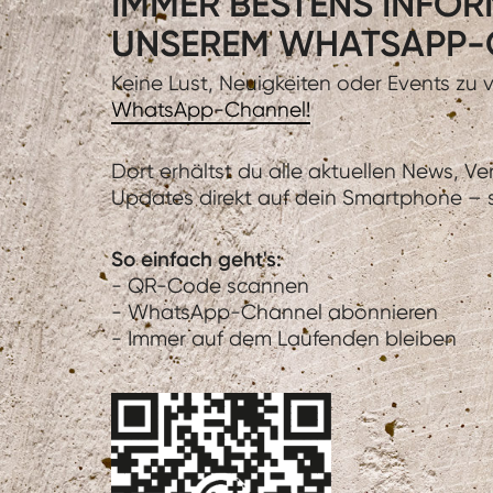
IMMER BESTENS INFORM
UNSEREM WHATSAPP-
Keine Lust, Neuigkeiten oder Events zu
WhatsApp-Channel!
Dort erhältst du alle aktuellen News, V
Updates direkt auf dein Smartphone – sc
So einfach geht's:
- QR-Code scannen
- WhatsApp-Channel abonnieren
- Immer auf dem Laufenden bleiben