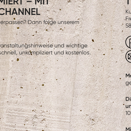
IERT – MIT
T
CHANNEL
Ku
Fr
 verpassen? Dann folge unserem
58
eranstaltungshinweise und wichtige
hnell, unkompliziert und kostenlos.
M
g
D
u
10
Mi