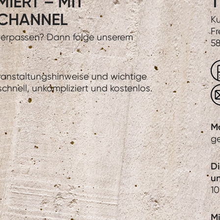
IERT – MIT
T
CHANNEL
Ku
Fr
 verpassen? Dann folge unserem
58
eranstaltungshinweise und wichtige
hnell, unkompliziert und kostenlos.
M
g
D
u
10
Mi