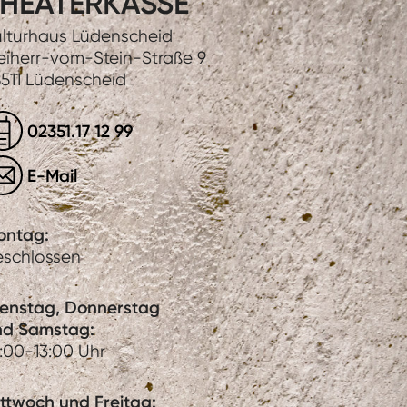
HEATERKASSE
lturhaus Lüdenscheid
eiherr-vom-Stein-Straße 9
511 Lüdenscheid
02351.17 12 99
E-Mail
ontag:
eschlossen
ienstag, Donnerstag
nd Samstag:
:00-13:00 Uhr
ttwoch und Freitag: