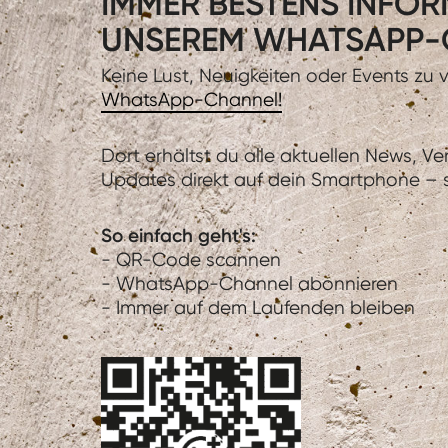
IMMER BESTENS INFORM
UNSEREM WHATSAPP-
Keine Lust, Neuigkeiten oder Events zu
WhatsApp-Channel!
Dort erhältst du alle aktuellen News, V
Updates direkt auf dein Smartphone – sc
So einfach geht's:
- QR-Code scannen
- WhatsApp-Channel abonnieren
- Immer auf dem Laufenden bleiben