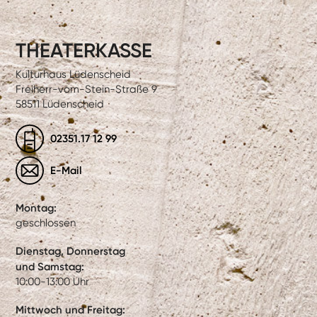
THEATERKASSE
Kulturhaus Lüdenscheid
Freiherr-vom-Stein-Straße 9
58511 Lüdenscheid
02351.17 12 99
E-Mail
Montag:
geschlossen
Dienstag, Donnerstag
und Samstag:
10:00-13:00 Uhr
Mittwoch und Freitag: