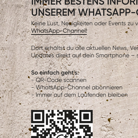
IMMER BESTENS INFORM
UNSEREM WHATSAPP-
Keine Lust, Neuigkeiten oder Events zu
WhatsApp-Channel!
Dort erhältst du alle aktuellen News, V
Updates direkt auf dein Smartphone – sc
So einfach geht's:
- QR-Code scannen
- WhatsApp-Channel abonnieren
- Immer auf dem Laufenden bleiben