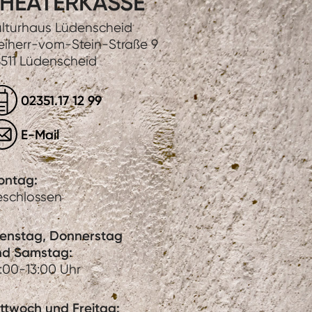
HEATERKASSE
lturhaus Lüdenscheid
eiherr-vom-Stein-Straße 9
511 Lüdenscheid
02351.17 12 99
E-Mail
ontag:
eschlossen
ienstag, Donnerstag
nd Samstag:
:00-13:00 Uhr
ttwoch und Freitag: