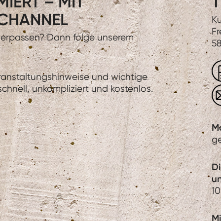
IERT – MIT
T
CHANNEL
Ku
Fr
 verpassen? Dann folge unserem
58
eranstaltungshinweise und wichtige
hnell, unkompliziert und kostenlos.
M
g
D
u
10
Mi