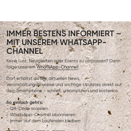
IMMER BESTENS INFORMIERT –
MIT UNSEREM WHATSAPP-
CHANNEL
Keine Lust, Neuigkeiten oder Events zu verpassen? Dann
folge unserem
WhatsApp-Channel!
Dort erhältst du alle aktuellen News,
Veranstaltungshinweise und wichtige Updates direkt auf
dein Smartphone – schnell, unkompliziert und kostenlos.
So einfach geht's:
- QR-Code scannen
- WhatsApp-Channel abonnieren
- Immer auf dem Laufenden bleiben