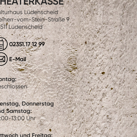
HEATERKASSE
lturhaus Lüdenscheid
eiherr-vom-Stein-Straße 9
511 Lüdenscheid
02351.17 12 99
E-Mail
ontag:
eschlossen
ienstag, Donnerstag
nd Samstag:
:00-13:00 Uhr
ttwoch und Freitag: