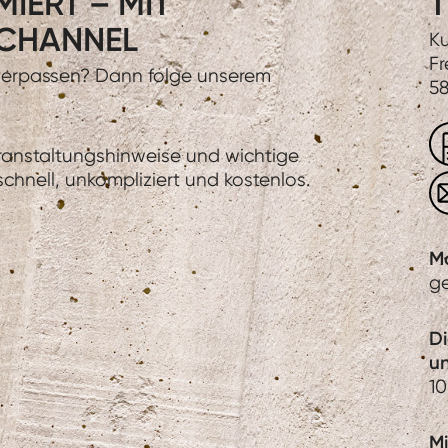
IERT – MIT
T
CHANNEL
Ku
Fr
 verpassen? Dann folge unserem
58
eranstaltungshinweise und wichtige
hnell, unkompliziert und kostenlos.
M
g
D
u
10
Mi