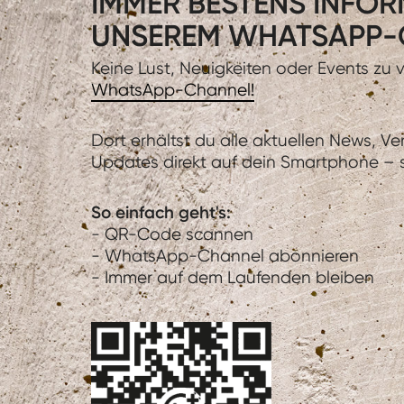
IMMER BESTENS INFORM
UNSEREM WHATSAPP-
Keine Lust, Neuigkeiten oder Events zu
WhatsApp-Channel!
Dort erhältst du alle aktuellen News, V
Updates direkt auf dein Smartphone – sc
So einfach geht's:
- QR-Code scannen
- WhatsApp-Channel abonnieren
- Immer auf dem Laufenden bleiben