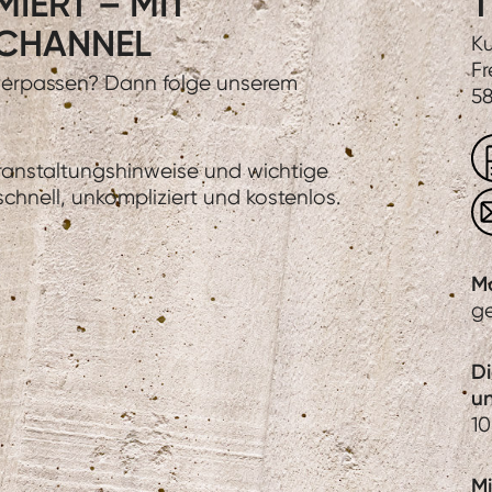
IERT – MIT
T
CHANNEL
Ku
Fr
 verpassen? Dann folge unserem
58
eranstaltungshinweise und wichtige
hnell, unkompliziert und kostenlos.
M
g
D
u
10
Mi