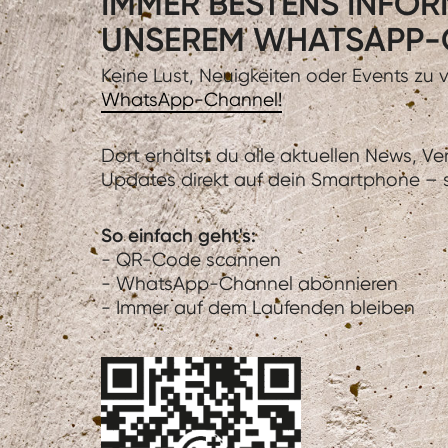
IMMER BESTENS INFORM
UNSEREM WHATSAPP-
Keine Lust, Neuigkeiten oder Events zu
WhatsApp-Channel!
Dort erhältst du alle aktuellen News, V
Updates direkt auf dein Smartphone – sc
So einfach geht's:
- QR-Code scannen
- WhatsApp-Channel abonnieren
- Immer auf dem Laufenden bleiben