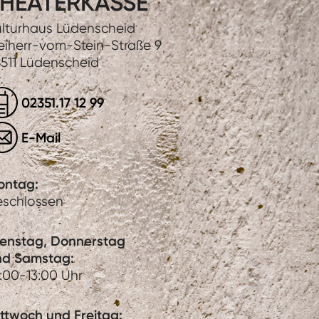
HEATERKASSE
lturhaus Lüdenscheid
eiherr-vom-Stein-Straße 9
511 Lüdenscheid
02351.17 12 99
E-Mail
ontag:
eschlossen
ienstag, Donnerstag
nd Samstag:
:00-13:00 Uhr
ttwoch und Freitag: