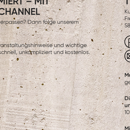
IERT – MIT
T
CHANNEL
Ku
Fr
 verpassen? Dann folge unserem
58
eranstaltungshinweise und wichtige
hnell, unkompliziert und kostenlos.
M
g
D
u
10
Mi