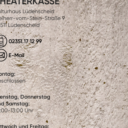
HEATERKASSE
lturhaus Lüdenscheid
eiherr-vom-Stein-Straße 9
511 Lüdenscheid
02351.17 12 99
E-Mail
ontag:
eschlossen
ienstag, Donnerstag
nd Samstag:
:00-13:00 Uhr
ttwoch und Freitag: