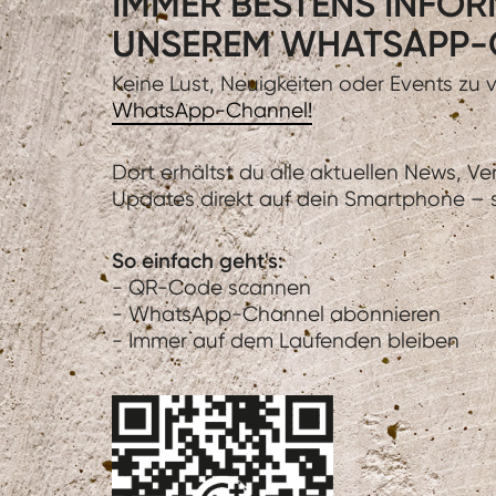
IMMER BESTENS INFORM
UNSEREM WHATSAPP-
Keine Lust, Neuigkeiten oder Events zu
WhatsApp-Channel!
Dort erhältst du alle aktuellen News, V
Updates direkt auf dein Smartphone – sc
So einfach geht's:
- QR-Code scannen
- WhatsApp-Channel abonnieren
- Immer auf dem Laufenden bleiben