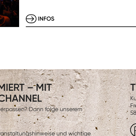
INFOS
IERT – MIT
T
CHANNEL
Ku
Fr
 verpassen? Dann folge unserem
58
eranstaltungshinweise und wichtige