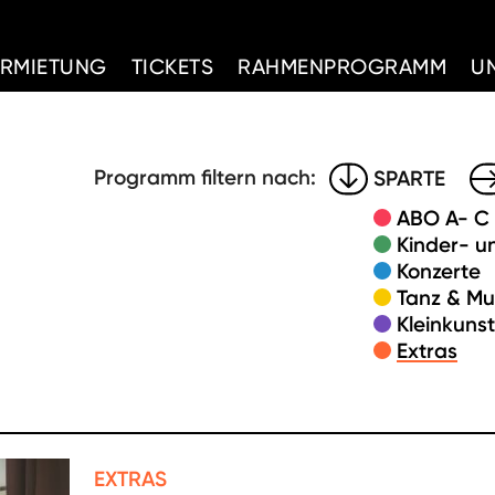
d Home
ERMIETUNG
TICKETS
RAHMENPROGRAMM
U
Programm filtern nach:
SPARTE
ABO A- C
Kinder- u
Konzerte
Tanz & Mu
Kleinkuns
Extras
EXTRAS