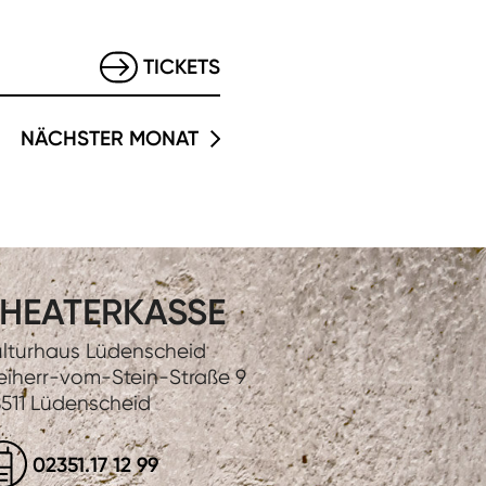
TICKETS
NÄCHSTER MONAT
HEATERKASSE
lturhaus Lüdenscheid
eiherr-vom-Stein-Straße 9
511 Lüdenscheid
02351.17 12 99