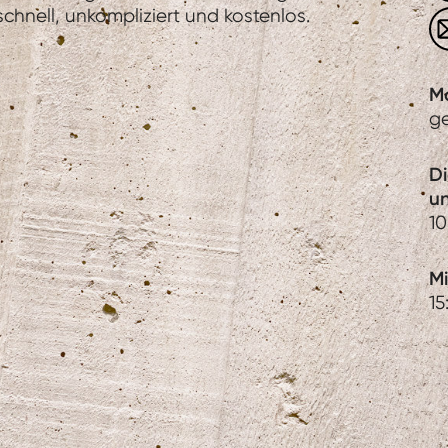
hnell, unkompliziert und kostenlos.
M
g
D
u
10
Mi
15