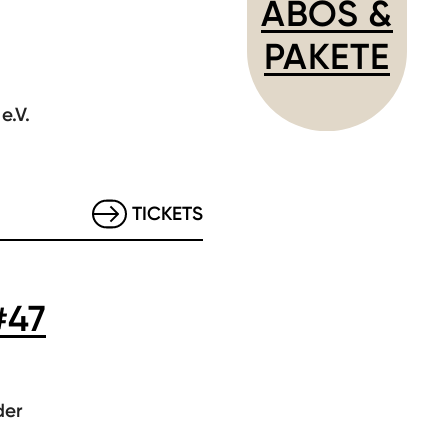
ABOS &
PAKETE
e.V.
TICKETS
#47
der