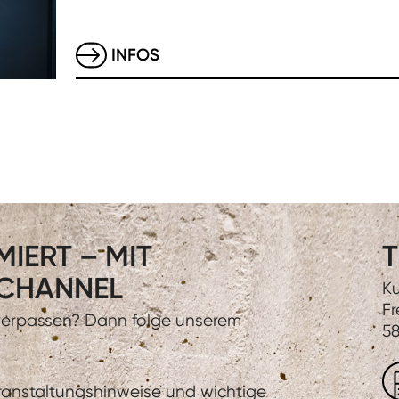
INFOS
IERT – MIT
T
CHANNEL
Ku
Fr
 verpassen? Dann folge unserem
58
eranstaltungshinweise und wichtige