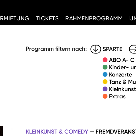
d Home
ERMIETUNG
TICKETS
RAHMENPROGRAMM
U
Programm filtern nach:
SPARTE
ABO A- C
Kinder- u
Konzerte
Tanz & Mu
Kleinkuns
Extras
KLEINKUNST & COMEDY
— FREMDVERANS