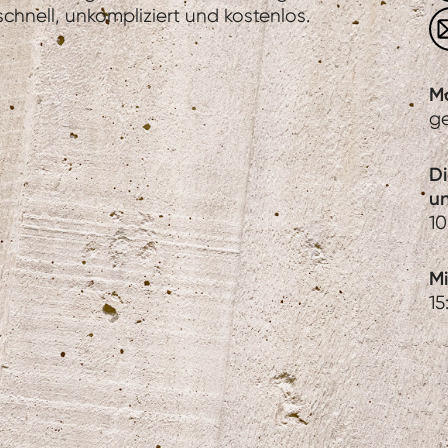
hnell, unkompliziert und kostenlos.
M
g
D
u
10
Mi
15