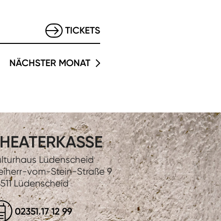
TICKETS
NÄCHSTER MONAT
HEATERKASSE
lturhaus Lüdenscheid
eiherr-vom-Stein-Straße 9
511 Lüdenscheid
02351.17 12 99