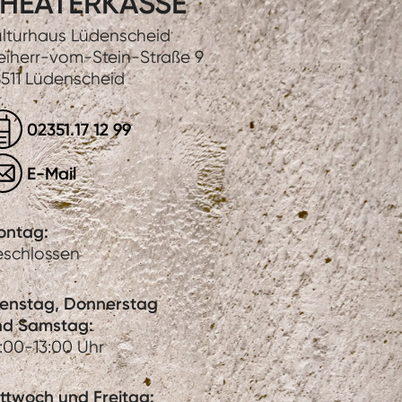
HEATERKASSE
lturhaus Lüdenscheid
eiherr-vom-Stein-Straße 9
511 Lüdenscheid
02351.17 12 99
E-Mail
ontag:
eschlossen
ienstag, Donnerstag
nd Samstag:
:00-13:00 Uhr
ttwoch und Freitag: