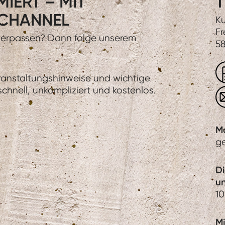
IERT – MIT
T
CHANNEL
Ku
Fr
 verpassen? Dann folge unserem
58
eranstaltungshinweise und wichtige
hnell, unkompliziert und kostenlos.
M
g
D
u
10
Mi