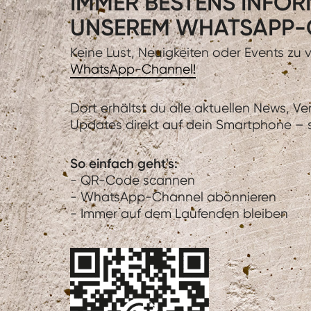
IMMER BESTENS INFORM
UNSEREM WHATSAPP-
Keine Lust, Neuigkeiten oder Events zu
WhatsApp-Channel!
Dort erhältst du alle aktuellen News, V
Updates direkt auf dein Smartphone – sc
So einfach geht's:
- QR-Code scannen
- WhatsApp-Channel abonnieren
- Immer auf dem Laufenden bleiben