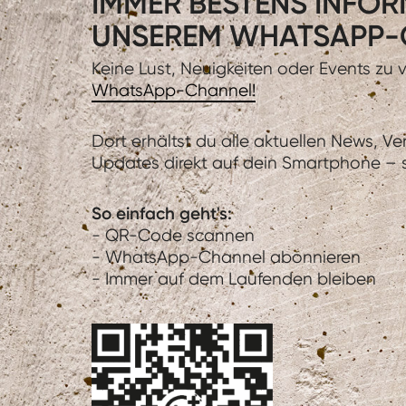
IMMER BESTENS INFORM
UNSEREM WHATSAPP-
Keine Lust, Neuigkeiten oder Events zu
WhatsApp-Channel!
Dort erhältst du alle aktuellen News, V
Updates direkt auf dein Smartphone – sc
So einfach geht's:
- QR-Code scannen
- WhatsApp-Channel abonnieren
- Immer auf dem Laufenden bleiben