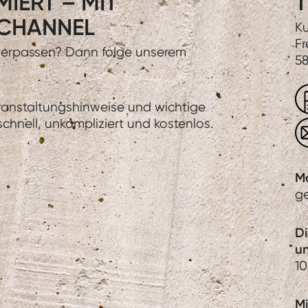
IERT – MIT
T
CHANNEL
Ku
Fr
 verpassen? Dann folge unserem
58
eranstaltungshinweise und wichtige
hnell, unkompliziert und kostenlos.
M
g
D
u
10
Mi