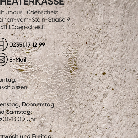
HEATERKASSE
lturhaus Lüdenscheid
eiherr-vom-Stein-Straße 9
511 Lüdenscheid
02351.17 12 99
E-Mail
ontag:
eschlossen
ienstag, Donnerstag
nd Samstag:
:00-13:00 Uhr
ttwoch und Freitag: