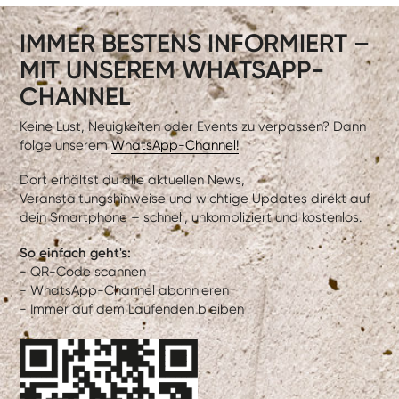
IMMER BESTENS INFORMIERT –
MIT UNSEREM WHATSAPP-
CHANNEL
Keine Lust, Neuigkeiten oder Events zu verpassen? Dann
folge unserem
WhatsApp-Channel!
Dort erhältst du alle aktuellen News,
Veranstaltungshinweise und wichtige Updates direkt auf
dein Smartphone – schnell, unkompliziert und kostenlos.
So einfach geht's:
- QR-Code scannen
- WhatsApp-Channel abonnieren
- Immer auf dem Laufenden bleiben