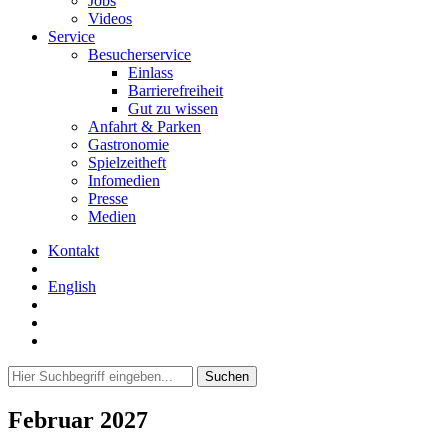
Jobs
Videos
Service
Besucherservice
Einlass
Barrierefreiheit
Gut zu wissen
Anfahrt & Parken
Gastronomie
Spielzeitheft
Infomedien
Presse
Medien
Kontakt
English
Februar 2027