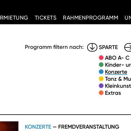
d Home
ERMIETUNG
TICKETS
RAHMENPROGRAMM
U
Programm filtern nach:
SPARTE
ABO A- C
Kinder- u
Konzerte
Tanz & Mu
Kleinkuns
Extras
KONZERTE
— FREMDVERANSTALTUNG