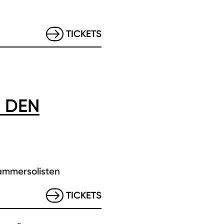
TICKETS
 DEN
ammersolisten
TICKETS