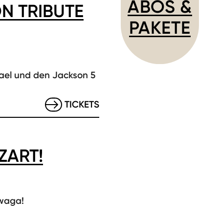
ABOS &
N TRIBUTE
PAKETE
hael und den Jackson 5
TICKETS
ZART!
waga!