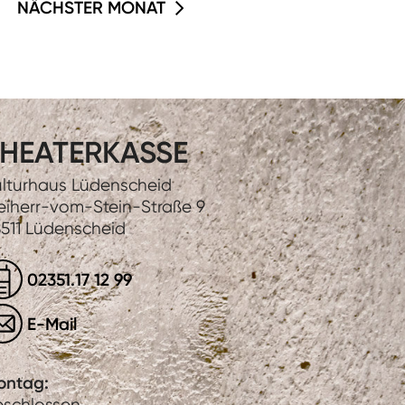
NÄCHSTER MONAT
HEATERKASSE
lturhaus Lüdenscheid
eiherr-vom-Stein-Straße 9
511 Lüdenscheid
02351.17 12 99
E-Mail
ontag:
eschlossen