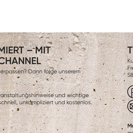
IERT – MIT
T
CHANNEL
Ku
Fr
 verpassen? Dann folge unserem
58
eranstaltungshinweise und wichtige
hnell, unkompliziert und kostenlos.
M
g